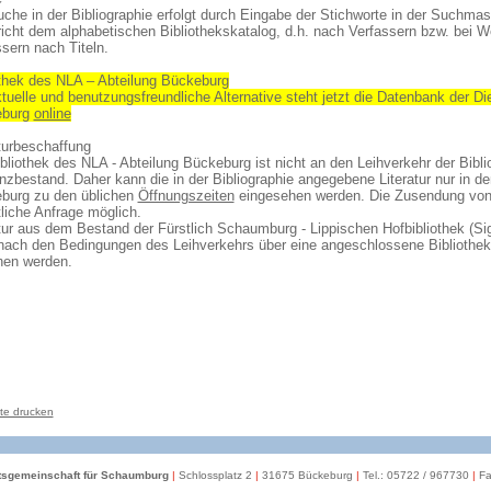
che in der Bibliographie erfolgt durch Eingabe der Stichworte in der Suchma
richt dem alphabetischen Bibliothekskatalog, d.h. nach Verfassern bzw. bei W
sern nach Titeln.
othek des NLA – Abteilung Bückeburg
tuelle und benutzungsfreundliche Alternative steht jetzt die Datenbank der Di
eburg
online
turbeschaffung
bliothek des NLA - Abteilung Bückeburg ist nicht an den Leihverkehr der Bibl
nzbestand. Daher kann die in der Bibliographie angegebene Literatur nur in 
burg zu den üblichen
Öffnungszeiten
eingesehen werden. Die Zusendung von 
tliche Anfrage möglich.
atur aus dem Bestand der Fürstlich Schaumburg - Lippischen Hofbibliothek (S
nach den Bedingungen des Leihverkehrs über eine angeschlossene Bibliothek (
ehen werden.
te drucken
itsgemeinschaft für Schaumburg
|
Schlossplatz 2
|
31675 Bückeburg
|
Tel.: 05722 / 967730
|
Fa