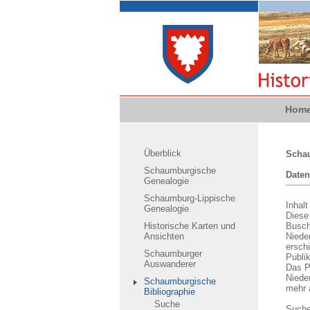
Hom
Überblick
Schau
Schaumburgische
Daten
Genealogie
Schaumburg-Lippische
Inhalt
Genealogie
Diese
Historische Karten und
Busch 
Ansichten
Niede
ersch
Schaumburger
Publik
Auswanderer
Das P
Niede
Schaumburgische
mehr a
Bibliographie
Suche
Such