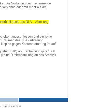
ske. Die Sortierung der Treffermenge
erken ohne oder mit mehr als drei
enstbibliothek des NLA – Abteilung
iotheken angeschlossen und ein reiner
den Räumen des NLA - Abteilung
Kopien gegen Kostenerstattung ist auf
ignatur: FHB) ab Erscheinungsjahr 1850
keine Direktbestellung an das Archiv!)
x: 05722 / 967731