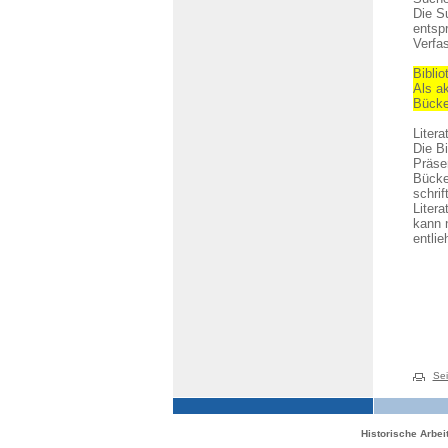
Die Su
entsp
Verfas
Bibli
Als ak
Bück
Litera
Die Bi
Präse
Bücke
schrif
Liter
kann 
entli
Sei
Historische Arbe