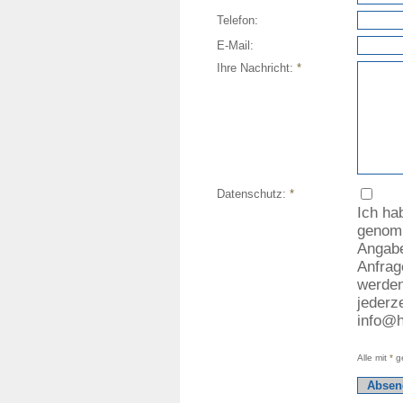
Telefon:
E-Mail:
Ihre Nachricht:
*
Datenschutz:
*
Ich ha
genomm
Angabe
Anfrag
werden
jederze
info@h
Alle mit
*
ge