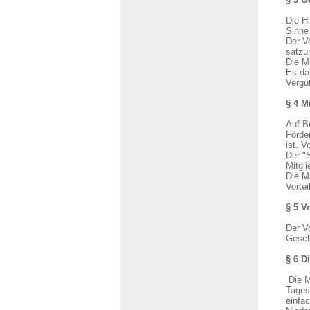
Die H
Sinne
Der Ve
satzu
Die M
Es da
Vergü
§ 4 M
Auf B
Förde
ist. V
Der "
Mitgli
Die Mi
Vortei
§ 5 V
Der Vo
Gesch
§ 6 D
Die M
Tages
einfa