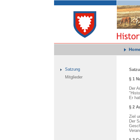
Hom
Satzung
Satzu
Mitglieder
§ 1 N
Der A
"Hist
Er hat
§ 2 A
Ziel 
Der S
Gesch
Veran
§ 3 G