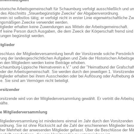
istorische Arbeitsgemeinschaft für Schaumburg verfolgt ausschließlich und u
 des Abschnitts „Steuerbegünstigte Zwecke“ der Abgabenverordnung.
rein ist selbstlos tätig; er verfolgt nicht in erster Linie eigenwirtschaftliche Z
ngsmäßigen Zwecke verwendet werden.
itglieder erhalten keine Zuwendungen aus Mitteln der Arbeitsgemeinschaft.
rf keine Person durch Ausgaben, die dem Zweck der Körperschaft fremd sind
tungen begünstigt werden.
itglieder
eschluss der Mitgliederversammlung beruft der Vorsitzende solche Persönlich
rung der landesgeschichtlichen Aufgaben und Ziele der Historischen Arbeits
on den Mitgliedern werden keine Beiträge erhoben.
Schaumburg-Lippische Heimatverein e.V." und der "Heimatbund der Grafschaft
eder der Arbeitsgemeinschaft. Sie werden durch den jeweiligen 1. Vorsitzenden
tglieder erhalten bei ihrem Ausscheiden oder bei Auflösung oder Aufhebung d
le. Sie sind am Vermögen nicht beteiligt.
orsitzender
rsitzende wird von der Mitgliederversammlung gewählt. Er vertritt die Arbeit
äfte.
ie Mitgliederversammlung
itgliederversammlung ist mindestens einmal im Jahr durch den Vorsitzenden s
ordnung. Sie ist ohne Rücksicht auf die Zahl der erschienenen Mitglieder be
cher Mehrheit der anwesenden Mitglieder gefasst. Über die Beschlüsse der Mi