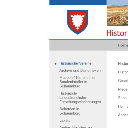
Hom
Historische Vereine
Histo
Archive und Bibliotheken
Histor
Museen / Historische
Gesel
Baudenkmäler in
Schaumburg
Niede
Historisch-
landeskundliche
Schau
Forschungseinrichtungen
Heima
Behörden in
Schaumburg
Ander
Lexika
Andere Beiträge zur