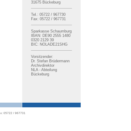
31675 Bückeburg
Tel.: 05722 / 967730
Fax: 05722 / 967731
Sparkasse Schaumburg
IBAN: DE90 2555 1480
0320 2129 39
BIC: NOLADE21SHG
Vorsitzender:
Dr. Stefan Brüdermann
Archivdirektor
NLA - Abteilung
Bückeburg
x: 05722 / 967731