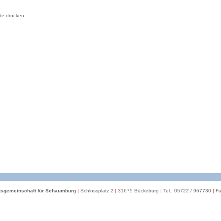
te drucken
itsgemeinschaft für Schaumburg
|
Schlossplatz 2
|
31675 Bückeburg
|
Tel.: 05722 / 967730
|
Fa