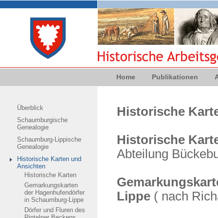
Home
Publikationen
Überblick
Historische Kar
Schaumburgische
Genealogie
Historische Kart
Schaumburg-Lippische
Genealogie
Abteilung Bückebu
Historische Karten und
Ansichten
Historische Karten
Gemarkungskarte
Gemarkungskarten
der Hagenhufendörfer
Lippe
( nach Rich
in Schaumburg-Lippe
Dörfer und Fluren des
Rintelner Beckens