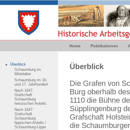
Home
Publikationen
Überblick
Überblick
Schaumburg im
Mittelalter
Schaumburg im 16.
Die Grafen von S
und 17. Jahrhundert
Burg oberhalb des
Nach 1647:
Grafschaft
1110 die Bühne de
Schaumburg
hessischen Anteils
Süpplingenburg d
Nach 1647:
Grafschaft
Grafschaft Holstei
Schaumburg
lippischen Anteils /
die Schaumburger 
Schaumburg-Lippe