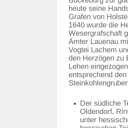
Bückeburg zur gla
heute seine Hands
Grafen von Holst
1640 wurde die He
Wesergrafschaft ge
Ämter Lauenau mi
Vogtei Lachem un
den Herzögen zu B
Lehen eingezogen.
entsprechend den A
Steinkohlengruben
Der südliche T
Oldendorf, Ri
unter hessisc