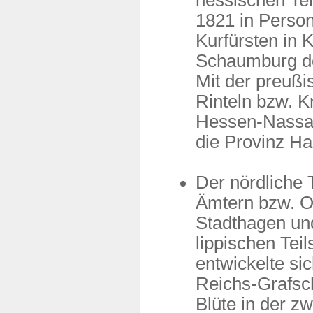
hessischen Tei
1821 in Person
Kurfürsten in 
Schaumburg de
Mit der preuß
Rinteln bzw. K
Hessen-Nassau
die Provinz Ha
Der nördliche 
Ämtern bzw. O
Stadthagen un
lippischen Tei
entwickelte si
Reichs-Grafsch
Blüte in der z