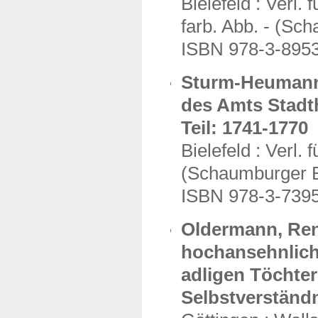
Bielefeld : Verl.
farb. Abb. - (Sc
ISBN 978-3-895
Sturm-Heumann,
des Amts Stadth
Teil: 1741-1770
Bielefeld : Verl.
(Schaumburger Be
ISBN 978-3-739
Oldermann, Ren
hochansehnliche
adligen Töchter
Selbstverständ